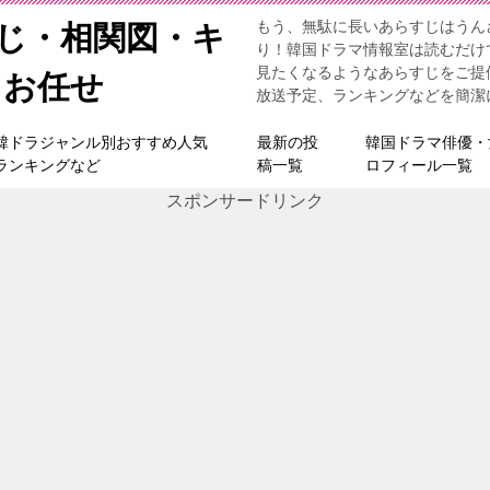
もう、無駄に長いあらすじはうん
すじ・相関図・キ
り！韓国ドラマ情報室は読むだけ
見たくなるようなあらすじをご提
らお任せ
放送予定、ランキングなどを簡潔
韓ドラジャンル別おすすめ人気
最新の投
韓国ドラマ俳優・
ランキングなど
稿一覧
ロフィール一覧
スポンサードリンク