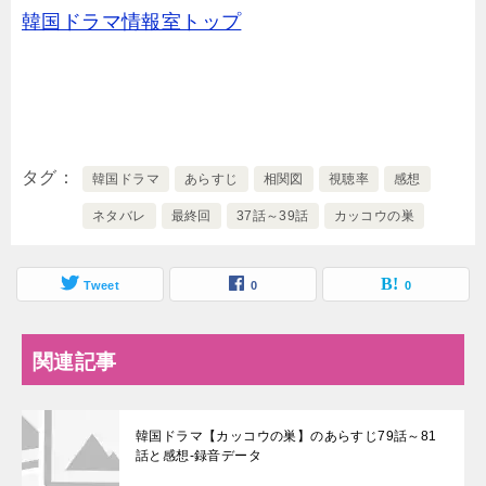
韓国ドラマ情報室トップ
タグ
韓国ドラマ
あらすじ
相関図
視聴率
感想
ネタバレ
最終回
37話～39話
カッコウの巣
Tweet
0
0
関連記事
韓国ドラマ【カッコウの巣】のあらすじ79話～81
話と感想-録音データ