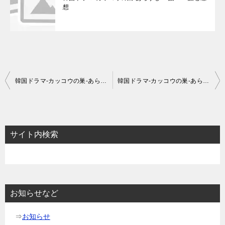
想
投
韓国ドラマ-カッコウの巣-あらすじ31話～33話と感想
韓国ドラマ-カッコウの巣-あらすじ37話～39話と感想
稿
ナ
ビ
サイト内検索
ゲ
ー
シ
ョ
お知らせなど
ン
⇒
お知らせ