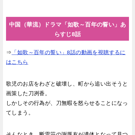
中国（華流）ドラマ「如歌～百年の誓い」あ
らすじ8話
⇒
「如歌～百年の誓い」8話の動画を視聴するに
はこちら
歌児のお店をわざと破壊し、町から追い出そうと
画策した刀冽香。
しかしその行為が、刀無暇を怒らせることになっ
てしまう。
そんなとき、断雷荘の謝厚友が遺体となって見つ