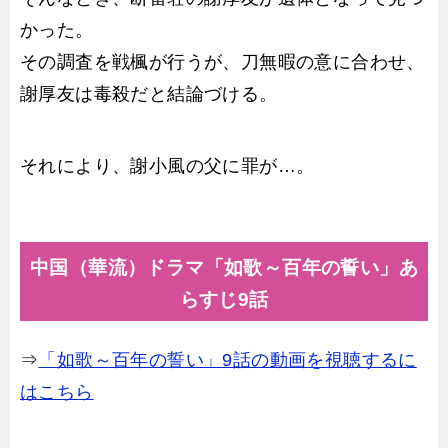
かった。
その調査を戦楓が行うが、刀無暇の意に合わせ、
謝厚友は毒殺だと結論づける。
それにより、謝小風の父に罪が…。
中国（華流）ドラマ「如歌～百年の誓い」あ
らすじ9話
⇒
「如歌～百年の誓い」9話の動画を視聴するに
はこちら