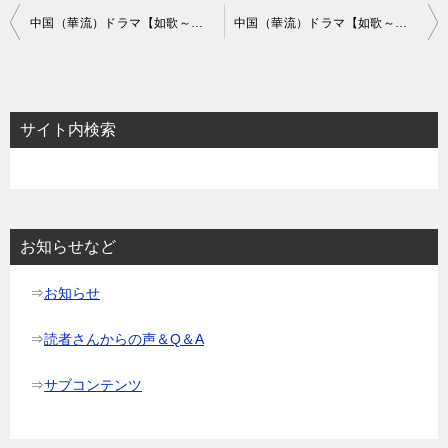
投
中国（華流）ドラマ【如歌～百年の誓い】あらすじ4話～6話と感想-つらい婚約解消
中国（華流）ドラマ【如歌～百年の誓い】あらすじ10話～12話と感想-暗夜羅の罠
稿
ナ
ビ
サイト内検索
ゲ
ー
シ
ョ
お知らせなど
ン
⇒
お知らせ
⇒
読者さんからの声＆Q＆A
⇒
サブコンテンツ