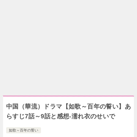
中国（華流）ドラマ【如歌～百年の誓い】あ
らすじ7話～9話と感想-濡れ衣のせいで
如歌～百年の誓い