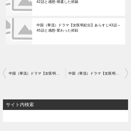
42話と感想-帰還した祁鎮
中国（華流）ドラマ【女医明妃伝】あらすじ43話～
45話と感想-変わった祁鈺
投
中国（華流）ドラマ【女医明妃伝】相関図とキャスト情報
中国（華流）ドラマ【女医明妃伝】あらすじ4話～6話と感想-順天府での審判
稿
ナ
ビ
サイト内検索
ゲ
ー
シ