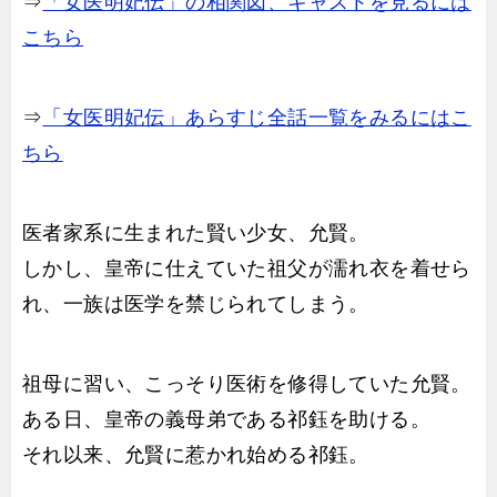
⇒
「女医明妃伝」の相関図、キャストを見るには
こちら
⇒
「女医明妃伝」あらすじ全話一覧をみるにはこ
ちら
医者家系に生まれた賢い少女、允賢。
しかし、皇帝に仕えていた祖父が濡れ衣を着せら
れ、一族は医学を禁じられてしまう。
祖母に習い、こっそり医術を修得していた允賢。
ある日、皇帝の義母弟である祁鈺を助ける。
それ以来、允賢に惹かれ始める祁鈺。