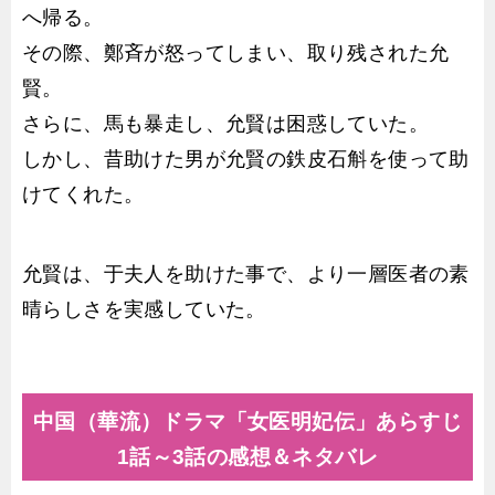
へ帰る。
その際、鄭斉が怒ってしまい、取り残された允
賢。
さらに、馬も暴走し、允賢は困惑していた。
しかし、昔助けた男が允賢の鉄皮石斛を使って助
けてくれた。
允賢は、于夫人を助けた事で、より一層医者の素
晴らしさを実感していた。
中国（華流）ドラマ「女医明妃伝」あらすじ
1話～3話の感想＆ネタバレ