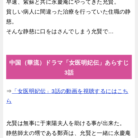
早速、紫蘇と共に永慶庵にやってきた允賢。
貧しい病人に間違った治療を行っていた住職の静
慈。
そんな静慈に口をはさんでしまう允賢で…
中国（華流）ドラマ「女医明妃伝」あらすじ
3話
⇒
「女医明妃伝」3話の動画を視聴するにはこち
ら
允賢は無事に于東陽夫人を助ける事が出来た。
静慈師太の甥である鄭斉は、允賢と一緒に永慶庵