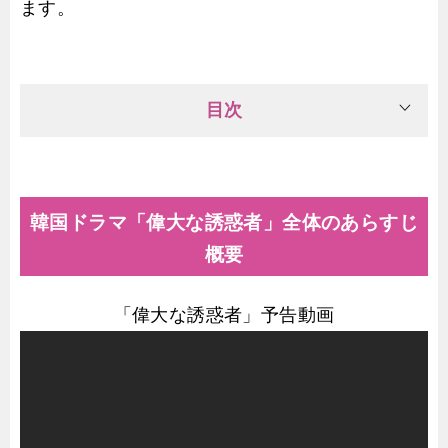
ます。
目次
韓国ドラマ「偉大な誘惑者」全体のあらすじ
概要
「偉大な誘惑者」予告動画