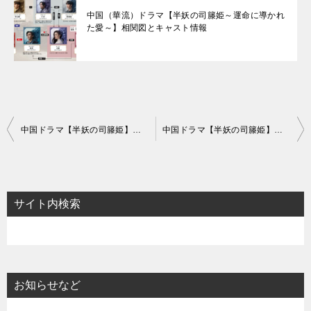
中国（華流）ドラマ【半妖の司籐姫～運命に導かれ
た愛～】相関図とキャスト情報
投
中国ドラマ【半妖の司籐姫】あらすじ1話～3話と感想-苅族との出会い
中国ドラマ【半妖の司籐姫】あらすじ7話～9話と感想-初恋の人に似ている女
稿
ナ
ビ
サイト内検索
ゲ
ー
シ
ョ
お知らせなど
ン