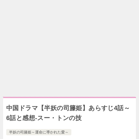
中国ドラマ【半妖の司籐姫】あらすじ4話～
6話と感想-スー・トンの技
半妖の司籐姫～運命に導かれた愛～