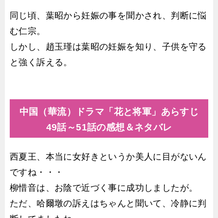
同じ頃、葉昭から妊娠の事を聞かされ、判断に悩
む仁宗。
しかし、趙玉瑾は葉昭の妊娠を知り、子供を守る
と強く訴える。
中国（華流）ドラマ「花と将軍」あらすじ
49話～51話の感想＆ネタバレ
西夏王、本当に女好きというか美人に目がないん
ですね・・・
柳惜音は、お陰で近づく事に成功しましたが。
ただ、哈爾墩の訴えはちゃんと聞いて、冷静に判