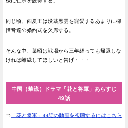
様に仁宗を説得する。
同じ頃、西夏王は没蔵黒雲を寵愛するあまりに柳
惜音達の婚約式を欠席する。
そんな中、葉昭は戦場から三年経っても帰還しな
ければ離縁してほしいと告げ・・・
中国（華流）ドラマ「花と将軍」あらすじ
49話
⇒
「花と将軍」49話の動画を視聴するにはこちら