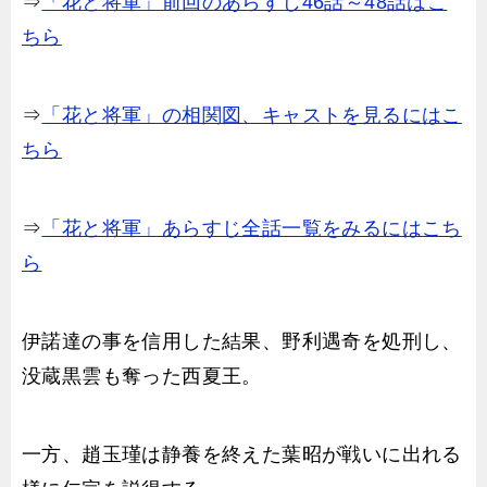
⇒
「花と将軍」前回のあらすじ46話～48話はこ
ちら
⇒
「花と将軍」の相関図、キャストを見るにはこ
ちら
⇒
「花と将軍」あらすじ全話一覧をみるにはこち
ら
伊諾達の事を信用した結果、野利遇奇を処刑し、
没蔵黒雲も奪った西夏王。
一方、趙玉瑾は静養を終えた葉昭が戦いに出れる