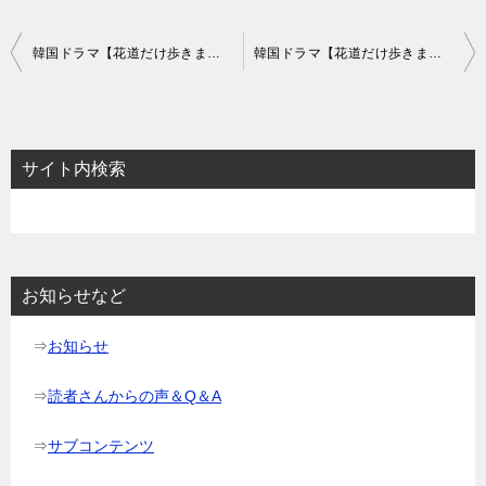
投
韓国ドラマ【花道だけ歩きましょう】あらすじ16話～18話と感想-始まる花道？
韓国ドラマ【花道だけ歩きましょう】あらすじ22話～24話と感想-本格的な三角関数の始まり！
稿
ナ
ビ
サイト内検索
ゲ
ー
シ
ョ
お知らせなど
ン
⇒
お知らせ
⇒
読者さんからの声＆Q＆A
⇒
サブコンテンツ