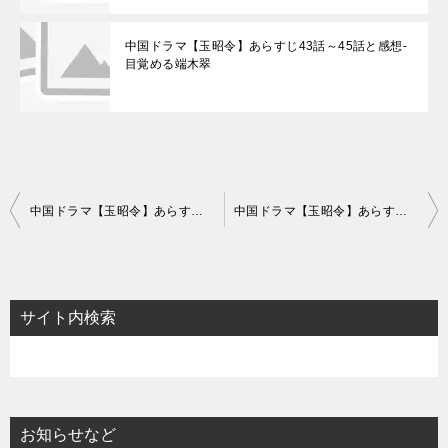
中国ドラマ【玉昭令】あらすじ43話～45話と感想-
目覚める端木翠
投
中国ドラマ【玉昭令】あらすじ13話～15話と感想-静かなる嵐
中国ドラマ【玉昭令】あらすじ19話～21話と感想-すれちがう二人
稿
ナ
ビ
サイト内検索
ゲ
ー
シ
ョ
お知らせなど