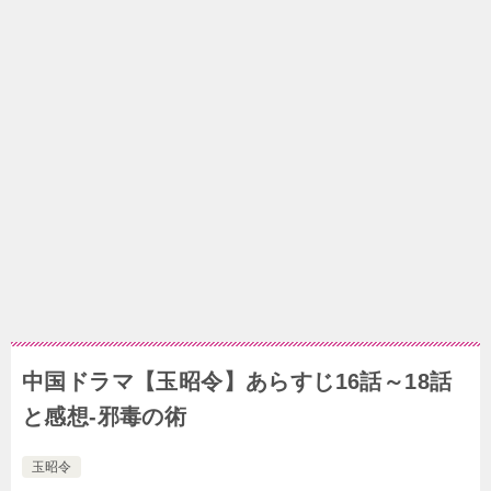
中国ドラマ【玉昭令】あらすじ16話～18話
と感想-邪毒の術
玉昭令