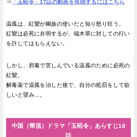
⇒
「玉昭令」17話の動画を視聴するにはこちら
温孤は、紅鸞が幽族の使いだと知り怒り狂う。
紅鸞は必死に弁明するが、端木翠に対しての行い
を許してはもらえない。
しかし、邪毒で苦しんでいる温孤のために必死の
紅鸞。
解毒薬で温孤を治した後で、自分の処罰をして欲
しいと望み…。
中国（華流）ドラマ「玉昭令」あらすじ18
話