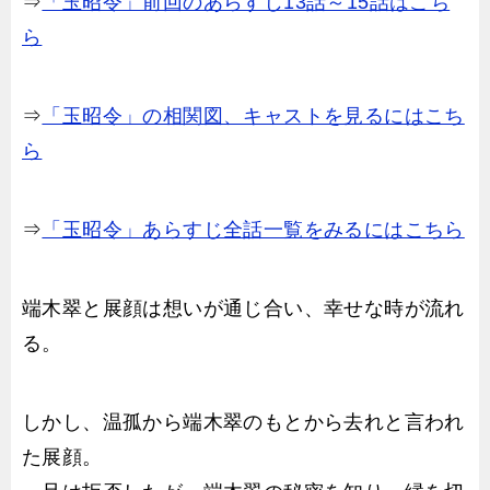
⇒
「玉昭令」前回のあらすじ13話～15話はこち
ら
⇒
「玉昭令」の相関図、キャストを見るにはこち
ら
⇒
「玉昭令」あらすじ全話一覧をみるにはこちら
端木翠と展顔は想いが通じ合い、幸せな時が流れ
る。
しかし、温孤から端木翠のもとから去れと言われ
た展顔。