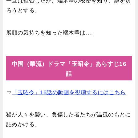
一旦は拒否したが、端木翠の秘密を知り、縁を切
ろうとする。
展顔の気持ちを知った端木翠は…。
中国（華流）ドラマ「玉昭令」あらすじ16
話
⇒
「玉昭令」16話の動画を視聴するにはこちら
猫が人々を襲い、負傷した者たちが温孤のもとに
詰めかける。