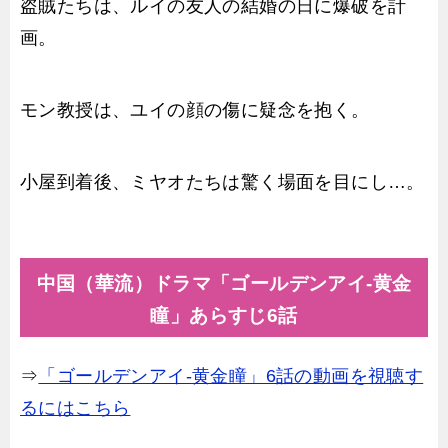
盗賊たちは、ルイの友人の結婚の日に爆破を計
画。
モン教授は、ユイの顔の傷に疑念を抱く。
小屋到着後、ミヤオたちは驚く場面を目にし…。
中国（華流）ドラマ「ゴールデンアイ-黄金
瞳」あらすじ6話
⇒
「ゴールデンアイ-黄金瞳」6話の動画を視聴す
るにはこちら