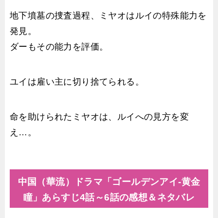
地下墳墓の捜査過程、ミヤオはルイの特殊能力を
発見。
ダーもその能力を評価。
ユイは雇い主に切り捨てられる。
命を助けられたミヤオは、ルイへの見方を変
え…。
中国（華流）ドラマ「ゴールデンアイ-黄金
瞳」あらすじ4話～6話の感想＆ネタバレ