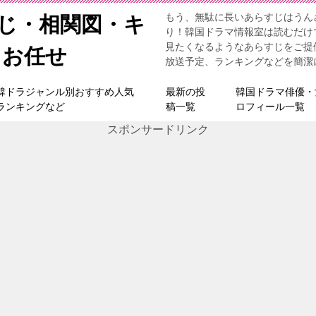
もう、無駄に長いあらすじはうん
すじ・相関図・キ
り！韓国ドラマ情報室は読むだけ
見たくなるようなあらすじをご提
らお任せ
放送予定、ランキングなどを簡潔
韓ドラジャンル別おすすめ人気
最新の投
韓国ドラマ俳優・
ランキングなど
稿一覧
ロフィール一覧
スポンサードリンク