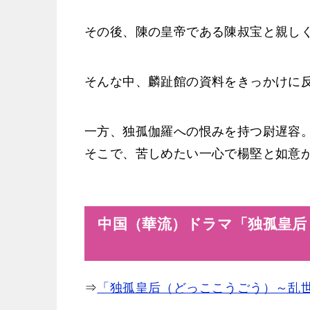
その後、陳の皇帝である陳叔宝と親し
そんな中、麟趾館の資料をきっかけに
一方、独孤伽羅への恨みを持つ尉遅容
そこで、苦しめたい一心で楊堅と如意
中国（華流）ドラマ「独孤皇后
⇒
「独孤皇后（どっここうごう）～乱世