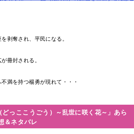
。
座を剥奪され、平民になる。
広が冊封される。
へ不満を持つ楊勇が現れて・・・
（どっここうごう）～乱世に咲く花～」あら
感想＆ネタバレ