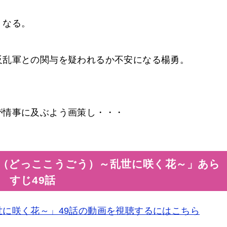
くなる。
反乱軍との関与を疑われるか不安になる楊勇。
。
が情事に及ぶよう画策し・・・
（どっここうごう）～乱世に咲く花～」あら
すじ49話
に咲く花～」49話の動画を視聴するにはこちら