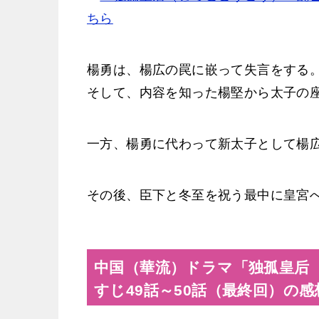
ちら
楊勇は、楊広の罠に嵌って失言をする
そして、内容を知った楊堅から太子の
一方、楊勇に代わって新太子として楊
その後、臣下と冬至を祝う最中に皇宮
中国（華流）ドラマ「独孤皇后
すじ49話～50話（最終回）の