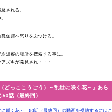
追及される。
つ。
独孤伽羅へ怒りをぶつける。
で尉遅容の寝所を捜索する事に。
ウアズキが発見され・・・
（どっここうごう）～乱世に咲く花～」あら
じ50話（最終回）
に咲く花～」50話（最終回）の動画を視聴するには