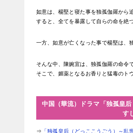
如意は、楊堅と寝た事を独孤伽羅から
すると、全てを暴露して自らの命を絶
一方、如意が亡くなった事で楊堅は、
そんな中、陳婉宜は、独孤伽羅の命令
そこで、媚薬となるお香りと猛毒のト
中国（華流）ドラマ「独孤皇后
す
⇒
「独孤皇后（どっここうごう）～乱世