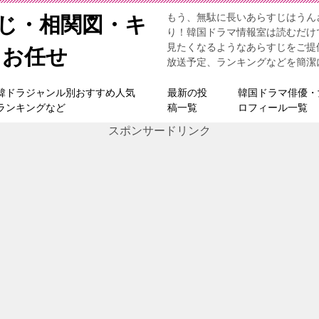
もう、無駄に長いあらすじはうん
すじ・相関図・キ
り！韓国ドラマ情報室は読むだけ
見たくなるようなあらすじをご提
らお任せ
放送予定、ランキングなどを簡潔
韓ドラジャンル別おすすめ人気
最新の投
韓国ドラマ俳優・
ランキングなど
稿一覧
ロフィール一覧
スポンサードリンク