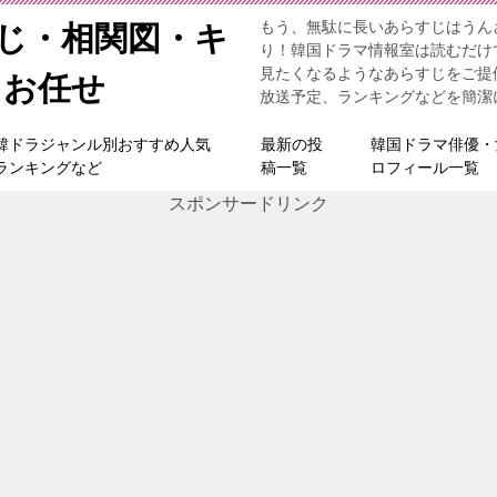
もう、無駄に長いあらすじはうん
すじ・相関図・キ
り！韓国ドラマ情報室は読むだけ
見たくなるようなあらすじをご提
らお任せ
放送予定、ランキングなどを簡潔
韓ドラジャンル別おすすめ人気
最新の投
韓国ドラマ俳優・
ランキングなど
稿一覧
ロフィール一覧
スポンサードリンク