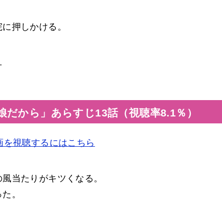
院に押しかける。
…
だから」あらすじ13話（視聴率8.1％）
画を視聴するにはこちら
の風当たりがキツくなる。
った。