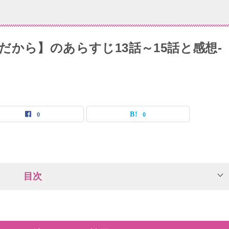
から】のあらすじ13話～15話と感想-
0
0
目次