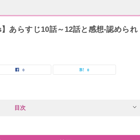
ess】あらすじ10話～12話と感想-認められ
0
0
目次