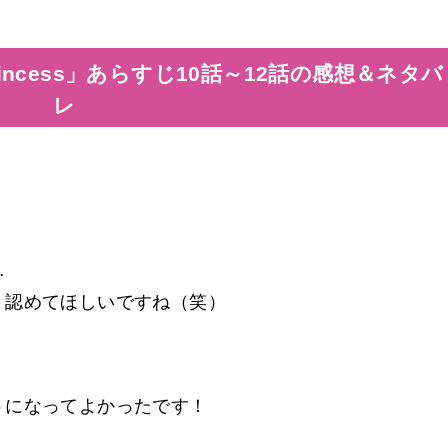
rincess」あらすじ10話～12話の感想＆ネタバ
レ
…
く認めてほしいですね（笑）
。
うになってよかったです！