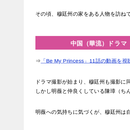
その頃、穆廷州の家をある人物を訪ね
中国（華流）ドラマ「Be
⇒
「Be My Princess」11話の動画
ドラマ撮影が始まり、穆廷州も撮影に
しかし明薇と仲良くしている陳璋（ち
明薇への気持ちに気づくが、穆廷州は