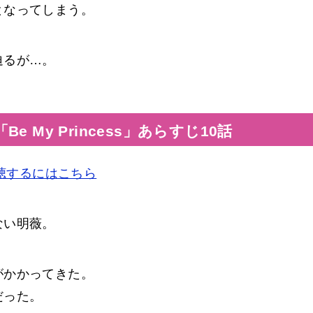
となってしまう。
迫るが…。
 My Princess」あらすじ10話
を視聴するにはこちら
ない明薇。
がかかってきた。
だった。