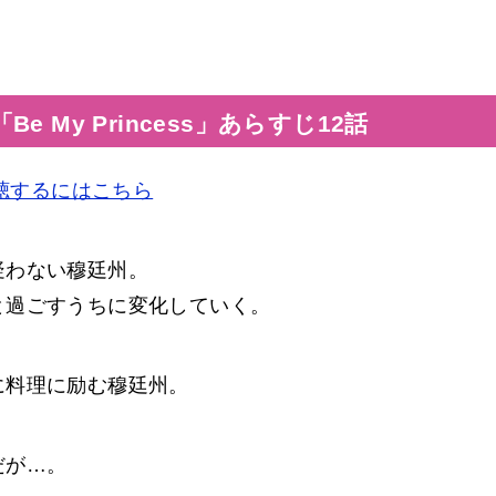
。
 My Princess」あらすじ12話
を視聴するにはこちら
疑わない穆廷州。
と過ごすうちに変化していく。
に料理に励む穆廷州。
だが…。