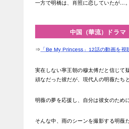
一方で明橋は、肖照に恋していたが…
中国（華流）ドラマ「Be
⇒
「Be My Princess」12話の動画
実在しない寧王朝の穆太傅だと信じて
頑なだった彼だが、現代人の明薇たち
明薇の夢を応援し、自分は彼女のため
そんな中、雨のシーンを撮影する明薇