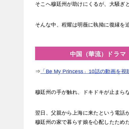
そこへ穆廷州が助けにくるが、大騒ぎ
そんな中、程耀は明薇に執拗に復縁を
中国（華流）ドラマ「Be
⇒
「Be My Princess」10話の動画
穆廷州の手が触れ、ドキドキが止まら
翌日、父親から上海に来たという電話
穆廷州の家で暮らす娘を心配したため