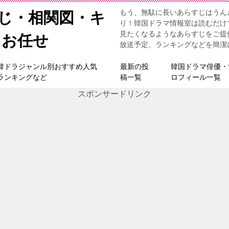
もう、無駄に長いあらすじはうん
すじ・相関図・キ
り！韓国ドラマ情報室は読むだけ
見たくなるようなあらすじをご提
らお任せ
放送予定、ランキングなどを簡潔
韓ドラジャンル別おすすめ人気
最新の投
韓国ドラマ俳優・
ランキングなど
稿一覧
ロフィール一覧
スポンサードリンク