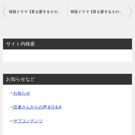
投
韓国ドラマ【君を愛するその日まで（アンタッチャブル）】の相関図とキャスト情報
韓国ドラマ【君を愛するその日まで（アンタッチャブル）】のあらすじ4話～6話と感想-何者かの陰謀
稿
ナ
ビ
サイト内検索
ゲ
ー
シ
ョ
お知らせなど
ン
⇒
お知らせ
⇒
読者さんからの声＆Q＆A
⇒
サブコンテンツ